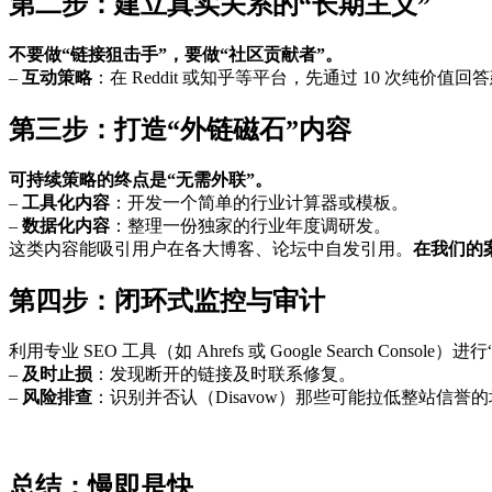
第二步：建立真实关系的“长期主义”
不要做“链接狙击手”，要做“社区贡献者”。
–
互动策略
：在 Reddit 或知乎等平台，先通过 10 次
第三步：打造“外链磁石”内容
可持续策略的终点是“无需外联”。
–
工具化内容
：开发一个简单的行业计算器或模板。
–
数据化内容
：整理一份独家的行业年度调研发。
这类内容能吸引用户在各大博客、论坛中自发引用。
在我们的
第四步：闭环式监控与审计
利用专业 SEO 工具（如 Ahrefs 或 Google Search Console
–
及时止损
：发现断开的链接及时联系修复。
–
风险排查
：识别并否认（Disavow）那些可能拉低整站信誉
总结：慢即是快