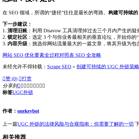
在 SEO 领域，所谓的“捷径”往往是最长的弯路。
构建可持续的
下一步建议：
1.
清理旧账
：利用 Disavow 工具清理掉过去三个月内产生的
2.
锁定社区
：选定 3 个与你业务最相关的垂直论坛，开始你的“
3.
内容升级
：挑选你网站流量最大的一篇文章，将其升级为包含最
网站 SEO 优化要素全过程对照表 SEO 全攻略
未经允许不得转载：
Scrape SEO
»
创建可持续的 UGC 外链策略

赞 (
0
)

打赏
分享到









标签
UGC
外链
作者：
onekeybot
上一篇
UGC 外链的法律风险与合规指南：你需要了解的一切
相关推荐