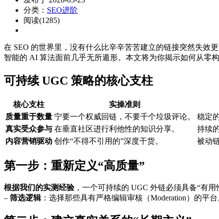
分类：
SEO进阶
阅读(1285)
在 SEO 的世界里，没有什么比辛辛苦苦建立的链接突然失效
智能的 AI 算法面前几乎无所遁形。本文将为你揭示如何从
可持续 UGC 策略的核心支柱
核心支柱
实操准则
质量重于数量
宁要一个权威回链，不要千个垃圾评论。
稳定
真实受众参与
在垂直社区进行利他性的知识分享。
持续
内容营销驱动
创作“不得不引用的”深度干货。
被动
第一步：重新定义“高质量”
根据我们的实测经验
，一个可持续的 UGC 外链必须具备“有
–
筛选逻辑
：选择那些具有严格编辑审核（Moderation）