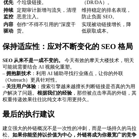
优先
个垃圾链接。
（DR/DA）。
持续
定期审计新增与流失，清理
维持稳定的排名表现，
监控
恶意注入。
防止负面 SEO。
内容
创作“不得不引用的”深度干
实现被动链接增长，降
驱动
货。
低获取成本。
保持适应性：应对不断变化的 SEO 格局
SEO 从来不是一成不变的。
今天有效的摩天大楼技术，明天
可能就需要结合 AI 视频化重塑。
–
拥抱新技术
：利用 AI 辅助寻找行业痛点，让你的外联
（Outreach）更具针对性。
–
关注用户体验
：搜索引擎越来越擅长判断链接是否真的为用
户解决了问题。
根据我们的经验
，那些被点击率高的外链，其
权重传递效果往往比纯文本引用更持久。
最后的执行建议
建立强大的外链概况不是一次性的冲刺，而是一场持久的马拉
松。
如果你能坚持以价值为中心，外链将成为你最宽广的竞争