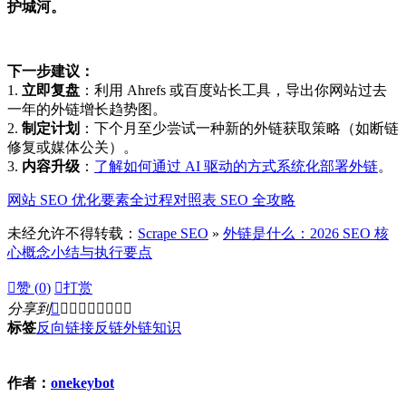
护城河。
下一步建议：
1.
立即复盘
：利用 Ahrefs 或百度站长工具，导出你网站过去
一年的外链增长趋势图。
2.
制定计划
：下个月至少尝试一种新的外链获取策略（如断链
修复或媒体公关）。
3.
内容升级
：
了解如何通过 AI 驱动的方式系统化部署外链
。
网站 SEO 优化要素全过程对照表 SEO 全攻略
未经允许不得转载：
Scrape SEO
»
外链是什么：2026 SEO 核
心概念小结与执行要点

赞 (
0
)

打赏
分享到









标签
反向链接
反链
外链
知识
作者：
onekeybot