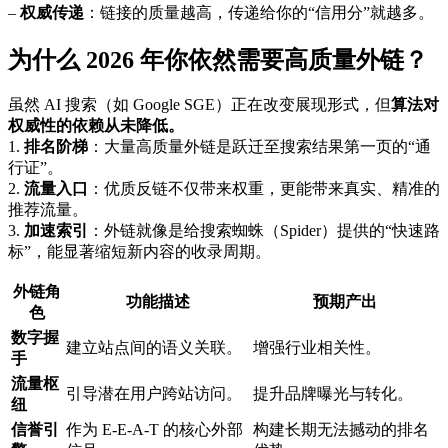
–
权威传递
：链接的质量越高，传递给你的“信用分”就越多。
为什么 2026 年你依然需要高质量外链？
虽然 AI 搜索（如 Google SGE）正在改变展现形式，但
算法对
权威性的依赖从未降低。
1.
排名阶梯
：大量高质量外链是跃迁至搜索结果第一页的“通
行证”。
2.
流量入口
：优质反链不仅带来权重，更能带来真实、精准的
推荐流量。
3.
加速索引
：外链就像是给搜索蜘蛛（Spider）提供的“快速路
标”，能显著缩短新内容的收录周期。
外链角
功能描述
预期产出
色
数字握
建立站点间的语义关联。
增强行业相关性。
手
流量枢
引导潜在用户跨站访问。
提升品牌曝光与转化。
纽
信誉引
作为 E-E-A-T 的核心外部
构建长期无法撼动的排名