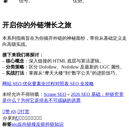
擎
信号。
优势。
开启你的外链增长之旅
本系列指南旨在为你揭开外链的神秘面纱，带你从基础定义走
向高级实战。
接下来我们将探讨：
–
核心概念
：深入链接的 HTML 底层与算法逻辑。
–
分类策略
：区分 Dofollow、Nofollow 及最新的 UGC 属性。
–
实战打法
：掌握从“摩天大楼”到“数字公关”的进阶技巧。
网站 SEO 优化要素全过程对照表 SEO 全攻略
未经允许不得转载：
Scrape SEO
»
2026 SEO 基础：外链究竟
是什么？为何它是排名不可或缺的选票

赞 (
0
)

打赏
分享到









标签
seo
反向链接
反链
外链
知识