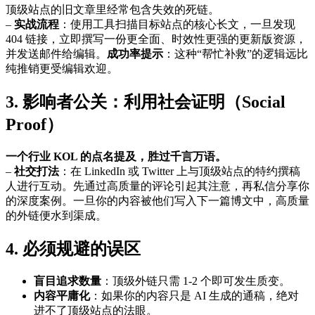
顶级站点的旧文章里经常包含失效的死链。
–
实战流程
：使用工具扫描目标站点的核心长文，一旦发现
404 链接，立即撰写一份更全面、时效性更强的更新版资源，
并发送邮件给编辑。
成功率提示
：这种“帮忙补救”的逻辑远比
纯推销更受编辑欢迎。
3. 影响者公关：利用社会证明（Social
Proof）
一个行业 KOL 的点名提及，胜过千言万语。
–
社交打法
：在 LinkedIn 或 Twitter 上与顶级站点的特约撰稿
人进行互动。先通过高质量的评论引起其注意，再私信分享你
的深度案例。一旦你的内容被他们写入下一篇博文中，高质量
的外链便水到渠成。
4. 必须规避的误区
盲目追求数量
：顶级外链只需 1-2 个即可发生质变。
内容平庸化
：如果你的内容只是 AI 生成的通稿，绝对
进不了顶级站点的法眼。