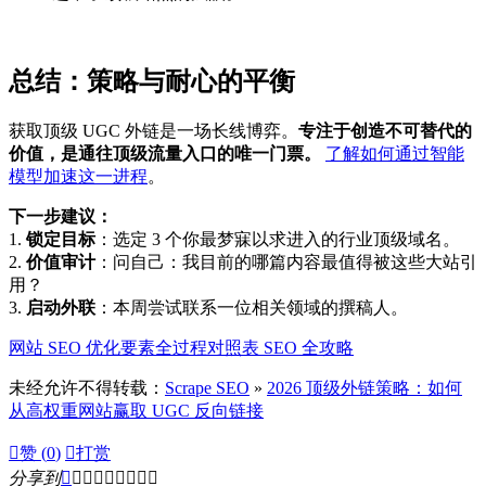
总结：策略与耐心的平衡
获取顶级 UGC 外链是一场长线博弈。
专注于创造不可替代的
价值，是通往顶级流量入口的唯一门票。
了解如何通过智能
模型加速这一进程
。
下一步建议：
1.
锁定目标
：选定 3 个你最梦寐以求进入的行业顶级域名。
2.
价值审计
：问自己：我目前的哪篇内容最值得被这些大站引
用？
3.
启动外联
：本周尝试联系一位相关领域的撰稿人。
网站 SEO 优化要素全过程对照表 SEO 全攻略
未经允许不得转载：
Scrape SEO
»
2026 顶级外链策略：如何
从高权重网站赢取 UGC 反向链接

赞 (
0
)

打赏
分享到








