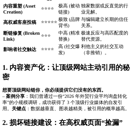
极高 (被动
独家数据或反直觉的行
内容重塑 (Asset
⭐⭐⭐⭐
Creation)
链接)
业见解。
极致 (品牌
与编辑建立长期的信任
⭐⭐⭐⭐⭐
高权威客座投稿
背书)
关系。
中高 (精准
极速反应与高匹配度的
断链修复 (Broken
⭐⭐⭐
Link)
替换)
替代资源。
高 (社交爆
利他主义的社交互动
⭐⭐⭐⭐
影响者社交触达
发)
（非推销）。
1. 内容资产化：让顶级网站主动引用的秘
密
想要顶级网站链你，你必须提供它们没有的东西。
–
案例分享
：我们曾通过一份“2026 年外贸行业平均询盘转化
率”的小规模调研，成功获得了 3 个顶级行业媒体的自发引
用。
关键点
：数据越垂直、图表越精美，被引用的概率越高。
2. 损坏链接建设：在高权威页面“捡漏”