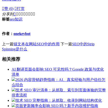

赞 (
0
)

打赏
分享到









标签
seo
知识
作者：
onekeybot
上一篇
锚文本在网站SEO中的作用
下一篇
SEO中的Strip
Spinning是什么
相关推荐
AI 翻译页面会影响 SEO 可见性吗？Google 政策与优化
清单
2026 内容营销趋势指南：AI、真实经验与用户信任怎
么结合
技术 SEO 审计清单：从抓取、索引到页面体验的完整
排查流程
技术 SEO 完整指南：从抓取、收录到网站结构优化
页面更新频率会影响 SEO 吗？新手内容维护指南