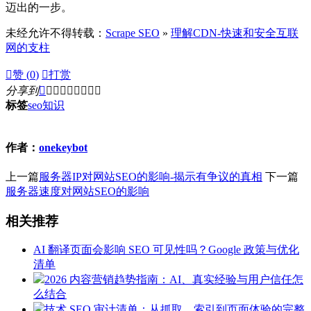
迈出的一步。
未经允许不得转载：
Scrape SEO
»
理解CDN-快速和安全互联
网的支柱

赞 (
0
)

打赏
分享到









标签
seo
知识
作者：
onekeybot
上一篇
服务器IP对网站SEO的影响-揭示有争议的真相
下一篇
服务器速度对网站SEO的影响
相关推荐
AI 翻译页面会影响 SEO 可见性吗？Google 政策与优化
清单
2026 内容营销趋势指南：AI、真实经验与用户信任怎
么结合
技术 SEO 审计清单：从抓取、索引到页面体验的完整