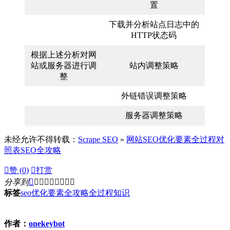
置
下载并分析站点日志中的
HTTP状态码
根据上述分析对网
站或服务器进行调
站内调整策略
整
外链错误调整策略
服务器调整策略
未经允许不得转载：
Scrape SEO
»
网站SEO优化要素全过程对
照表SEO全攻略

赞 (
0
)

打赏
分享到









标签
seo
优化要素
全攻略
全过程
知识
作者：
onekeybot