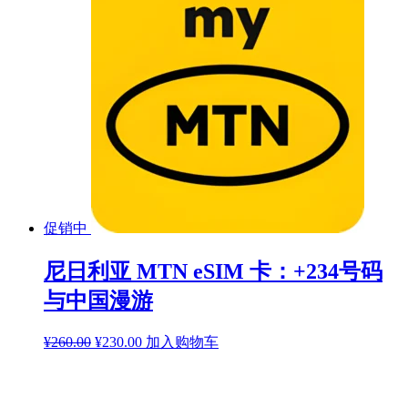
促销中
尼日利亚 MTN eSIM 卡：+234号码
与中国漫游
原
当
¥
260.00
¥
230.00
加入购物车
价
前
为：
价
¥260.00。
格