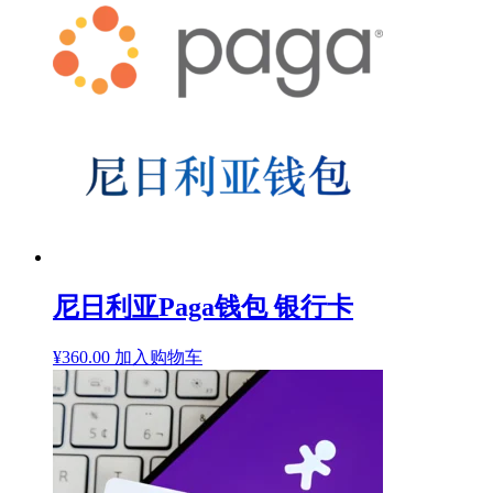
为：
¥230.00。
尼日利亚Paga钱包 银行卡
¥
360.00
加入购物车