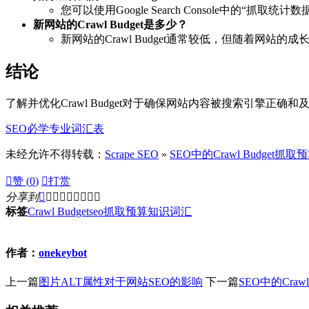
您可以使用Google Search Console中的“抓取统计数
新网站的Crawl Budget是多少？
新网站的Crawl Budget通常较低，但随着网站
结论
了解并优化Crawl Budget对于确保网站内容被搜索引擎正确
SEO必学专业词汇表
未经允许不得转载：
Scrape SEO
»
SEO中的Crawl Budget

赞 (
0
)

打赏
分享到









标签
Crawl Budget
seo
抓取预算
知识
词汇
作者：
onekeybot
上一篇
图片ALT属性对于网站SEO的影响
下一篇
SEO中的Cra