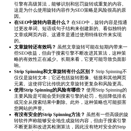
引擎有高级算法，能够识别和惩罚旋转或重复的内容。
这是为什么使用旋转内容作为SEO策略是风险很高的原
因。
在SEO中旋转内容是什么？
在SEO中，旋转内容是指通
过更改单词、短语或句子结构来创建新的、看似独特的
文章或网页内容。这通常是通过使用特殊软件来实现
的。
文章旋转还有效吗？
虽然文章旋转可能在短期内带来一
些SEO收益，但由于搜索引擎不断改进其算法，这种策
略的有效性正在减少。长期来看，它更可能导致负面影
响。
Strip Spinning和文章旋转有什么区别？
Strip Spinning不
仅仅是旋转文本；它还包括旋转图像、链接和其他网页
元素。这使得它比传统的文章旋转更复杂和风险更高。
使用Strip Spinning的风险有哪些？
使用Strip Spinning的
主要风险是可能会受到搜索引擎的处罚，包括降低排名
或完全从搜索结果中删除。此外，这种策略也可能损害
您网站的声誉。
有没有安全的Strip Spinning方法？
虽然有一些高级的旋
转软件声称能够安全地生成旋转内容，但由于搜索引擎
不断更新和改进其检测算法，因此没有绝对安全的Strip