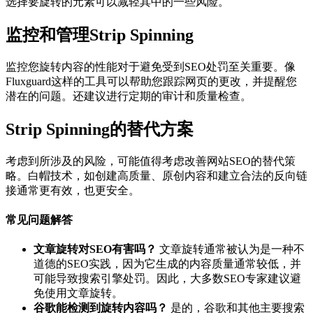
选择要旋转的元素可以减轻其中的一些风险。
监控和管理Strip Spinning
监控您旋转内容的性能对于避免受到SEO处罚至关重要。像
Fluxguard这样的工具可以帮助您跟踪网页的更改，并提醒您
潜在的问题。还建议进行定期的审计和质量检查。
Strip Spinning的替代方案
考虑到所涉及的风险，可能值得考虑改善网站SEO的替代策
略。白帽技术，如创建高质量、原创内容和建立合法的反向链
接通常更有效，也更安全。
常见问题解答
文章旋转对SEO有害吗？
文章旋转通常被认为是一种不
道德的SEO实践，因为它生成的内容质量通常较低，并
可能导致搜索引擎处罚。因此，大多数SEO专家建议避
免使用文章旋转。
谷歌能检测到旋转内容吗？
是的，谷歌和其他主要搜索