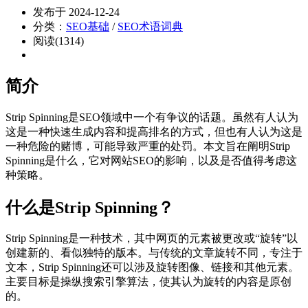
发布于 2024-12-24
分类：
SEO基础
/
SEO术语词典
阅读(1314)
简介
Strip Spinning是SEO领域中一个有争议的话题。虽然有人认为
这是一种快速生成内容和提高排名的方式，但也有人认为这是
一种危险的赌博，可能导致严重的处罚。本文旨在阐明Strip
Spinning是什么，它对网站SEO的影响，以及是否值得考虑这
种策略。
什么是Strip Spinning？
Strip Spinning是一种技术，其中网页的元素被更改或“旋转”以
创建新的、看似独特的版本。与传统的文章旋转不同，专注于
文本，Strip Spinning还可以涉及旋转图像、链接和其他元素。
主要目标是操纵搜索引擎算法，使其认为旋转的内容是原创
的。