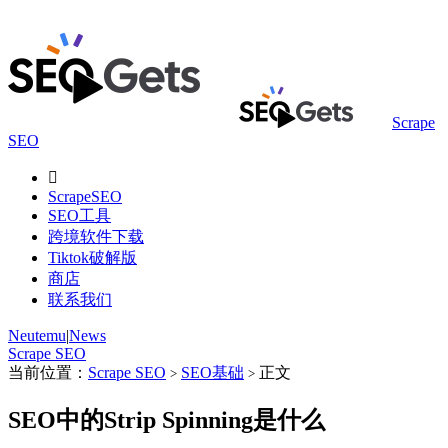
Scrape
SEO

ScrapeSEO
SEO工具
跨境软件下载
Tiktok破解版
商店
联系我们
Neutemu
|
News
Scrape SEO
当前位置：
Scrape SEO
SEO基础
正文
>
>
SEO中的Strip Spinning是什么