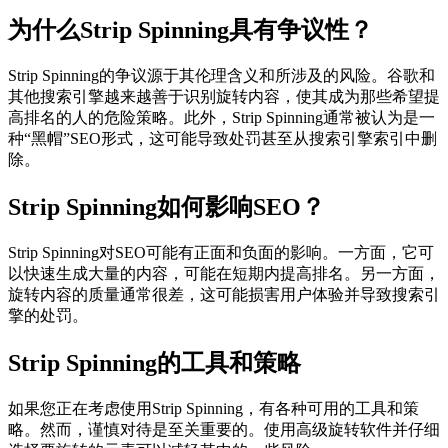
为什么Strip Spinning具有争议性？
Strip Spinning的争议源于其伦理含义和所涉及的风险。谷歌和
其他搜索引擎越来越善于识别旋转内容，使其成为那些希望提
高排名的人的危险策略。此外，Strip Spinning通常被认为是一
种“黑帽”SEO形式，这可能导致处罚甚至从搜索引擎索引中删
除。
Strip Spinning如何影响SEO？
Strip Spinning对SEO可能有正面和负面的影响。一方面，它可
以快速生成大量的内容，可能在短期内提高排名。另一方面，
旋转内容的质量通常很差，这可能损害用户体验并导致搜索引
擎的处罚。
Strip Spinning的工具和策略
如果您正在考虑使用Strip Spinning，有各种可用的工具和策
略。然而，谨慎对待是至关重要的。使用高级旋转软件并仔细