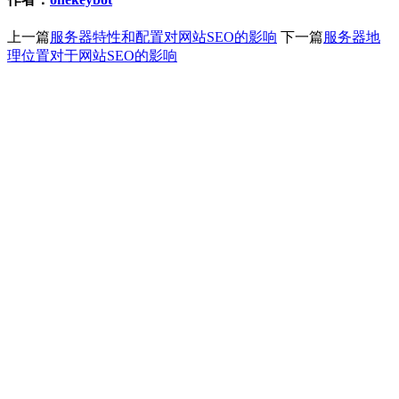
上一篇
服务器特性和配置对网站SEO的影响
下一篇
服务器地
理位置对于网站SEO的影响