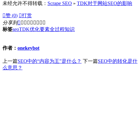
未经允许不得转载：
Scrape SEO
»
TDK对于网站SEO的影响

赞 (
0
)

打赏
分享到









标签
seo
TDK
优化要素
全过程
知识
作者：
onekeybot
上一篇
SEO中的“内容为王”是什么？
下一篇
SEO中的转化是什
么意思？