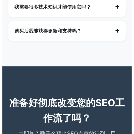
Windows 操作系统（Windows 7, 8, 10, 11）。
我需要很多技术知识才能使用它吗？
Mac 用户可以通过 Parallels 或 VMWare 等虚拟
机运行。
完全不需要！ScrapeSEO 的设计初衷就是简单易
用。我们提供了直观的用户界面和大量的预设配
购买后我能获得更新和支持吗？
置。当然，对于高级用户，它也提供了深度定制的
选项，让您充分发挥其潜力。
当然！所有购买的用户都将获得技术支持。根据您
的购买计划，您将享有一年或终身的免费软件更
新，确保您始终能使用到最新的功能和搜索引擎算
法适配。
准备好彻底改变您的SEO工
作流了吗？
立即加入数千名顶尖SEO专家的行列，用