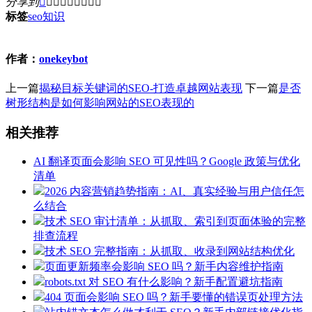
分享到









标签
seo
知识
作者：
onekeybot
上一篇
揭秘目标关键词的SEO-打造卓越网站表现
下一篇
是否
树形结构是如何影响网站的SEO表现的
相关推荐
AI 翻译页面会影响 SEO 可见性吗？Google 政策与优化
清单
2026 内容营销趋势指南：AI、真实经验与用户信任怎
么结合
技术 SEO 审计清单：从抓取、索引到页面体验的完整
排查流程
技术 SEO 完整指南：从抓取、收录到网站结构优化
页面更新频率会影响 SEO 吗？新手内容维护指南
robots.txt 对 SEO 有什么影响？新手配置避坑指南
404 页面会影响 SEO 吗？新手要懂的错误页处理方法