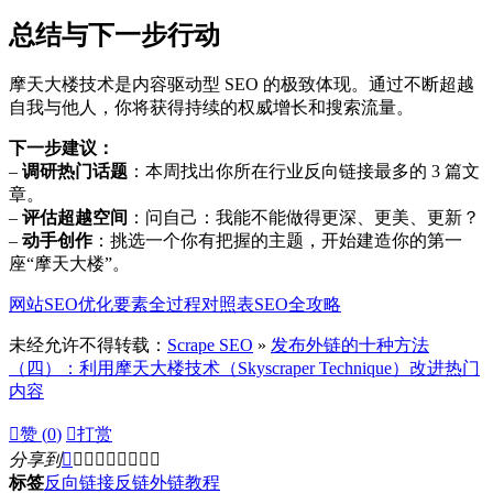
总结与下一步行动
摩天大楼技术是内容驱动型 SEO 的极致体现。通过不断超越
自我与他人，你将获得持续的权威增长和搜索流量。
下一步建议：
–
调研热门话题
：本周找出你所在行业反向链接最多的 3 篇文
章。
–
评估超越空间
：问自己：我能不能做得更深、更美、更新？
–
动手创作
：挑选一个你有把握的主题，开始建造你的第一
座“摩天大楼”。
网站SEO优化要素全过程对照表SEO全攻略
未经允许不得转载：
Scrape SEO
»
发布外链的十种方法
（四）：利用摩天大楼技术（Skyscraper Technique）改进热门
内容

赞 (
0
)

打赏
分享到









标签
反向链接
反链
外链
教程