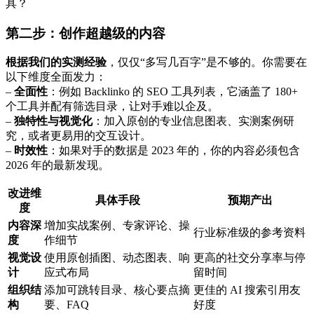
具？
第二步：创作超越级的内容
根据我们的实测经验
，仅仅“多写几百字”是不够的。你需要在
以下维度全面发力：
–
全面性
：例如 Backlinko 的 SEO 工具列表，它涵盖了 180+
个工具并配有筛选目录，让对手难以企及。
–
独特性与视觉化
：加入原创的专业信息图表、实测案例研
究，或者更易用的交互设计。
–
时效性
：如果对手的数据是 2023 年的，你的内容必须包含
2026 年的最新发现。
改进维
具体手段
预期产出
度
内容深
增加实战案例、专家评论、操
行业标准级的参考资料
度
作细节
视觉设
使用原创插图、动态图表、响
更高的社交分享率与停
计
应式布局
留时间
组织结
添加可跳转目录、核心要点摘
更佳的 AI 搜索引用友
构
要、FAQ
好度